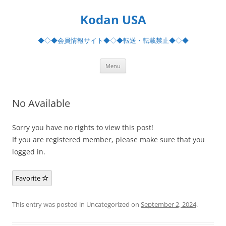
Skip
to
Kodan USA
content
◆◇◆会員情報サイト◆◇◆転送・転載禁止◆◇◆
Menu
No Available
Sorry you have no rights to view this post!
If you are registered member, please make sure that you
logged in.
Favorite
This entry was posted in Uncategorized on
September 2, 2024
.