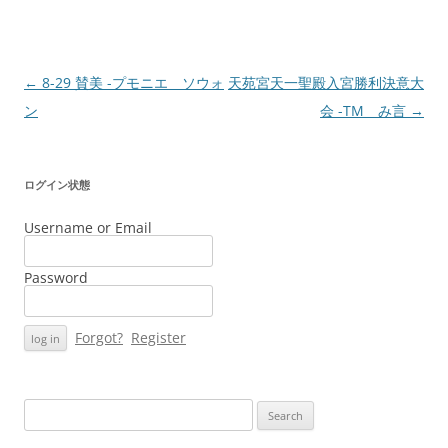
Post
←
8-29 賛美 -プモニエ ソウォ
天苑宮天一聖殿入宮勝利決意大
navigation
ン
会 -TM み言
→
ログイン状態
Username or Email
Password
Forgot?
Register
Search
for: