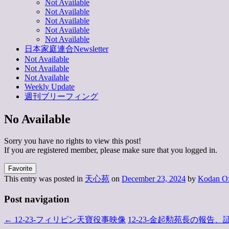
Not Available
Not Available
Not Available
Not Available
Not Available
日本家庭連合Newsletter
Not Available
Not Available
Not Available
Weekly Update
週刊ブリーフィング
No Available
Sorry you have no rights to view this post!
If you are registered member, please make sure that you logged in.
Favorite
This entry was posted in
天心苑
on
December 23, 2024
by
Kodan Of
Post navigation
←
12-23-フィリピン天寶役事映像
12-23-金起勲苑長の報告、