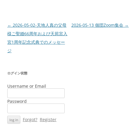
Post
←
2026-05-02-天地人真の父母
2026-05-13 個団Zoom集会
→
navigation
様ご聖婚66周年および天苑宮入
宮1周年記念式典でのメッセー
ジ
ログイン状態
Username or Email
Password
Forgot?
Register