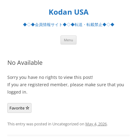
Skip
to
Kodan USA
content
◆◇◆会員情報サイト◆◇◆転送・転載禁止◆◇◆
Menu
No Available
Sorry you have no rights to view this post!
If you are registered member, please make sure that you
logged in.
Favorite
This entry was posted in Uncategorized on
May 4, 2026
.