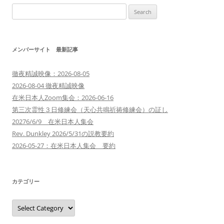
Search
for:
メンバーサイト 最新記事
徹夜精誠映像：2026-08-05
2026-08-04 徹夜精誠映像
在米日本人Zoom集会：2026-06-16
第三次霊性３日修練会（天心共鳴祈祷修練会）の証し
20276/6/9 在米日本人集会
Rev. Dunkley 2026/5/31の説教要約
2026-05-27：在米日本人集会 要約
カテゴリー
カ
テ
ゴ
リ